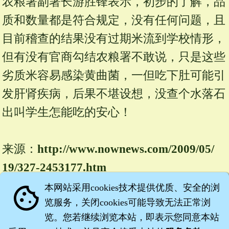
农粮署副署长游胜锋表示，初步的了解，品
质和数量都是符合规定，没有任何问题，且
目前稽查的结果没有过期米流到学校情形，
但有没有官商勾结农粮署不敢说，只是这些
劣质米容易感染黄曲菌，一但吃下肚可能引
发肝肾疾病，后果不堪设想，没查个水落石
出叫学生怎能吃的安心！
来源：
http://www.
nownews.
com/
2009/
05/
19/
327-
2453177.
htm
本网站采用cookies技术提供优质、安全的浏
cookie
公粮弊案》烂米换公粮 煮的饭都飘臭
览服务，关闭cookies可能导致无法正常浏
凤梨
2009/05/19 23:29
览。您若继续浏览本站，即表示您同意本站
公粮被掉包 学童午餐吃劣米