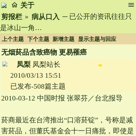
home
menu
关于
»
─ 已公开的资讯往往只
剪报栏
病从口入
是冰山一角…
上个主题
下个主题
新增主题
显示主题与回应
无烟菸品含致癌物 更易罹癌
凤梨
凤梨站长
2010/03/13 15:51
已发布-508篇主题
2010-03-12 中国时报 张翠芬／台北报导
菸商最近在台湾推出“口溶菸锭”，号称是减
害菸品，但董氏基金会十一日痛批，即使是