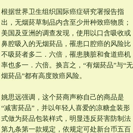
根据世界卫生组织国际癌症研究署报告指
出，无烟菸草制品内含至少卅种致癌物质；
美国及亚洲的调查发现，使用以口含吸收或
鼻腔吸入的无烟菸品，罹患口腔癌的风险比
不吸菸者多二．六倍，罹患胰脏和食道癌机
率也多一．六倍。换言之，“有烟菸品”与“无
烟菸品”都有高度致癌风险。
姚思远强调，这个菸商声称自己的商品是
“减害菸品”，并以年轻人喜爱的凉糖盒装形
式做为菸品包装样式，明显违反菸害防制法
第九条第一款规定，依规定可处新台币五百