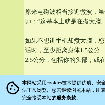
原来电磁波相当接近微波，虽
师：“这基本上就是在煮大脑。
如果不想讲手机却煮大脑，您可
话时，至少距离身体1.5公
2.5公分，包括你的头部，或
手机有害人体，只是为了卖更
cookie
本网站采用cookies技术提供优质、安
法正常浏览。您若继续浏览本站，即表示
来源：
http://tw.
news.
yahoo.
c
完全接受本站的
服务条款
。