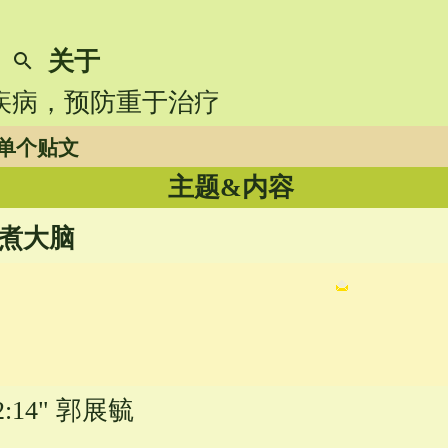
关于
search
识疾病，预防重于治疗
单个贴文
主题&内容
煮大脑
22:14" 郭展毓