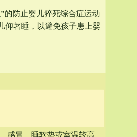
”的防止婴儿猝死综合症运动
儿仰著睡，以避免孩子患上婴
紧、感冒、睡软垫或室温较高，