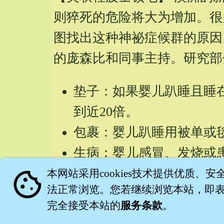
则猝死的危险将大为增加。很
图找出这种神祕症候群的原因
的庞森比和同事主持。研究部
垫子：如果婴儿趴睡且睡
到近20倍。
包裹：婴儿趴睡用被单或
生病：婴儿感冒、发烧或
室内温度：婴儿趴睡若室
cookie
本网站采用cookies技术提供优质、安
法正常浏览。您若继续浏览本站，即表示
不过何以这些因素会增加猝死
完全接受本站的
服务条款
。