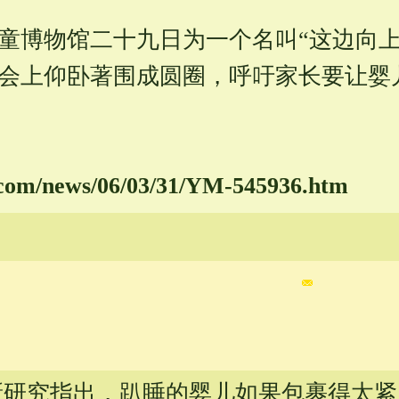
童博物馆二十九日为一个名叫“这边向上
会上仰卧著围成圆圈，呼吁家长要让婴
com/
news/
06/
03/
31/
YM-
545936.
htm
新研究指出，趴睡的婴儿如果包裹得太