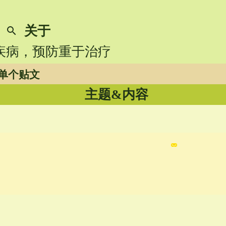
关于
search
识疾病，预防重于治疗
单个贴文
主题&内容