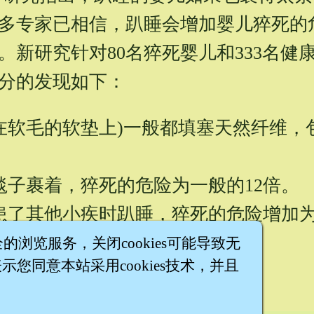
多专家已相信，趴睡会增加婴儿猝死的
。新研究针对80名猝死婴儿和333名健
分的发现如下：
在软毛的软垫上)一般都填塞天然纤维，
毯子裹着，猝死的危险为一般的12倍。
患了其他小疾时趴睡，猝死的危险增加为
内温度较高，猝死的危险增为5倍。
全的浏览服务，关闭cookies可能导致无
您同意本站采用cookies技术，并且
危险，目前仍是个谜。