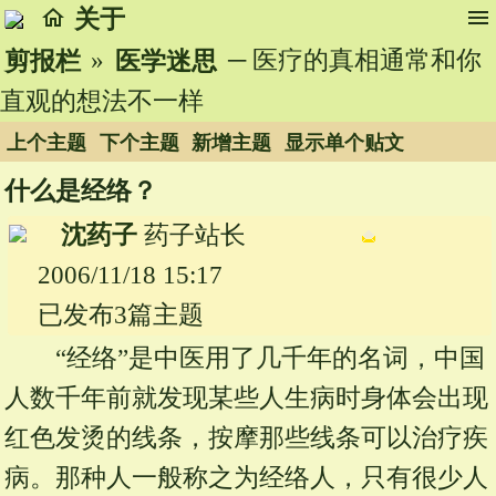
home
menu
关于
»
─ 医疗的真相通常和你
剪报栏
医学迷思
直观的想法不一样
上个主题
下个主题
新增主题
显示单个贴文
什么是经络？
沈药子
药子站长
2006/11/18 15:17
已发布3篇主题
“经络”是中医用了几千年的名词，中国
人数千年前就发现某些人生病时身体会出现
红色发烫的线条，按摩那些线条可以治疗疾
病。那种人一般称之为经络人，只有很少人