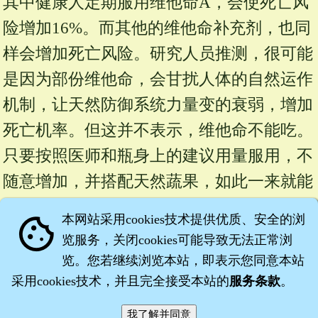
其中健康人定期服用维他命A，会使死亡风
险增加16%。而其他的维他命补充剂，也同
样会增加死亡风险。研究人员推测，很可能
是因为部份维他命，会甘扰人体的自然运作
机制，让天然防御系统力量变的衰弱，增加
死亡机率。但这并不表示，维他命不能吃。
只要按照医师和瓶身上的建议用量服用，不
随意增加，并搭配天然蔬果，如此一来就能
够增进和维持健康。
本网站采用cookies技术提供优质、安全的浏
cookie
览服务，关闭cookies可能导致无法正常浏
来源：
http://tw.
news.
yahoo.
com/
article/
url/
览。您若继续浏览本站，即表示您同意本站
采用cookies技术，并且完全接受本站的
服务条款
。
d/
a/
080417/
79/
xh1h.
html