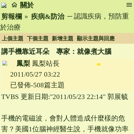
home
menu
關於
»
─ 認識疾病，預防重
剪報欄
疾病&防治
於治療
上個主題
下個主題
新增主題
顯示主題與回應
講手機靠近耳朵 專家：就像煮大腦
鳳梨
鳳梨站長
2011/05/27 03:22
已發佈-508篇主題
TVBS 更新日期:"2011/05/23 22:14" 郭展毓
手機的電磁波，會對人體造成什麼樣的危
害？美國1位腦神經醫生說，手機就像功率