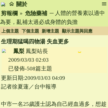
home
menu
關於
»
─ 人體的營養素以適中
剪報欄
危險藥補
為要，亂補太過必成身體的負擔
上個主題
下個主題
新增主題
顯示主題與回應
生理期猛喝四物湯 失血更多
鳳梨
鳳梨站長
2009/03/03 02:03
已發佈-508篇主題
更新日期:2009/03/03 04:09
記者徐夏蓮／台中報導
中市一名25歲護士認為自己經血過多，想趁