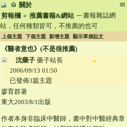
home
menu
關於
»
─ 書報雜誌網
剪報欄
推薦書籍&網站
站，任何種類皆可，不推薦的也可
上個主題
下個主題
新增主題
顯示單個貼文
《醫者意也》(不是很推薦)
沈藥子
藥子站長
2006/09/13 01:50
已發佈3篇主題
廖育群著
東大2003/8/1出版
作者本身非臨床中醫師，書中對中醫經典章