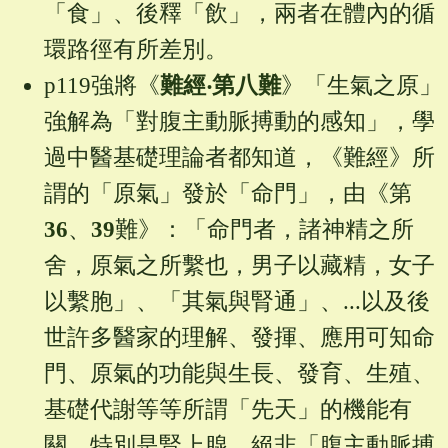
「食」、後釋「飲」，兩者在體內的循
環路徑有所差別。
p119強將《
難經‧第八難
》「生氣之原」
強解為「對腹主動脈搏動的感知」，學
過中醫基礎理論者都知道，《難經》所
謂的「原氣」發於「命門」，由《第
36
、
39
難》：「命門者，諸神精之所
舍，原氣之所繫也，男子以藏精，女子
以繫胞」、「其氣與腎通」、...以及後
世許多醫家的理解、發揮、應用可知命
門、原氣的功能與生長、發育、生殖、
基礎代謝等等所謂「先天」的機能有
關，特別是腎上腺，絕非「腹主動脈搏