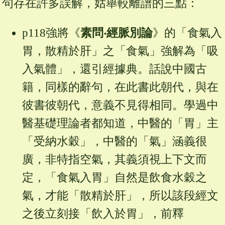
句存在許多誤解，姑舉較離譜的三點：
p118強將《
素問‧經脈別論
》的「食氣入
胃，散精於肝」之「食氣」強解為「吸
入氣體」，還引經據典。話說中國古
籍，同樣的辭句，在此書此朝代，與在
彼書彼朝代，意義不見得相同。學過中
醫基礎理論者都知道，中醫的「胃」主
「受納水穀」，中醫的「氣」涵義很
廣，非特指空氣，其義須視上下文而
定，「食氣入胃」自然是飲食水穀之
氣，才能「散精於肝」，所以該段經文
之後立刻接「飲入於胃」，前釋