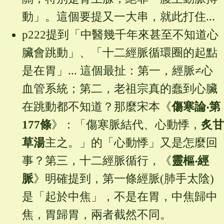
動」。這個要提又一大串，就此打住...
p222提到「中醫幾千年來甚至不知道心
臟會跳動」、「十二經脈循環圈的起點
是在胃」... 這個最扯：第一，經脈≠心
血管系統；第二，老祖宗真的蠢到心臟
在跳動都不知道？那麼宋本《
傷寒論‧第
177條
》：「傷寒脈結代、心動悸，
炙甘
草湯
主之。」的「心動悸」又是怎麼回
事？第三，十二經脈循行，《
靈樞‧經
脈
》明確提到，第一條經脈(肺手太陰)
是「起於中焦」，不是在胃，中焦歸中
焦，胃歸胃，兩者截然不同。