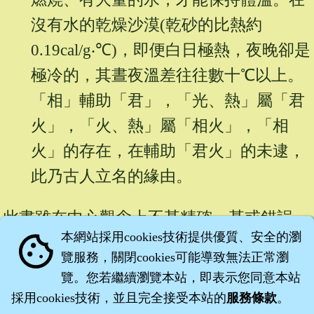
沒有水的乾燥沙漠(乾砂的比熱約
0.19cal/g‧℃)，即便白日極熱，夜晚卻是
極冷的，其晝夜溫差往往數十℃以上。
「相」輔助「君」，「光、熱」屬「君
火」，「火、熱」屬「相火」，「相
火」的存在，在輔助「君火」的未逮，
此乃古人立名的緣由。
此書雖在中心觀念上不甚精確，甚或錯誤，
本網站採用cookies技術提供優質、安全的瀏
cookie
但至少能促進思考、接近「漢醫」。
覽服務，關閉cookies可能導致無法正常瀏
覽。您若繼續瀏覽本站，即表示您同意本站
── 沈藥子曰：「
日蒸大地，萬物耗散
。」
採用cookies技術，並且完全接受本站的
服務條款
。