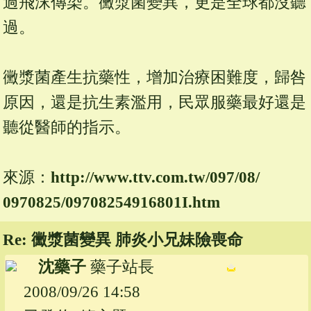
過飛沫傳染。黴漿菌變異，更是全球都沒聽
過。
黴漿菌產生抗藥性，增加治療困難度，歸咎
原因，還是抗生素濫用，民眾服藥最好還是
聽從醫師的指示。
來源：
http://www.
ttv.
com.
tw/
097/
08/
0970825/
09708254916801I.
htm
Re: 黴漿菌變異 肺炎小兄妹險喪命
沈藥子
藥子站長
2008/09/26 14:58