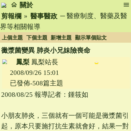
home
menu
關於
»
─ 醫療制度、醫藥及醫
剪報欄
醫事醫政
界等相關報導
上個主題
下個主題
新增主題
顯示單個貼文
黴漿菌變異 肺炎小兄妹險喪命
鳳梨
鳳梨站長
2008/09/26 15:01
已發佈-508篇主題
2008/08/25 報導記者：鍾筱如
小朋友肺炎，三個就有一個可能是黴漿菌引
起，原本只要施打抗生素就會好，結果一對