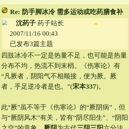
Re: 防手脚冰冷 需多运动或吃药膳食补
沈药子
药子站长
2007/11/16 00:43
已发布3篇主题
四肢冰冷不一定是热量不足，也可能是热量
分布不均，热流不到末梢。《伤寒论》有
“凡厥者，阴阳气不相顺接，便为厥。厥
者，手足逆冷者是也。”(
宋本337
)。
此“厥”虽不等于《伤寒论》的“厥阴病”，但
与“厥阴风木”有关，皆有“阴尽阳生”、“阴阳
之交”的意象。
厥阴
为古代
三阴
三阳
六分法