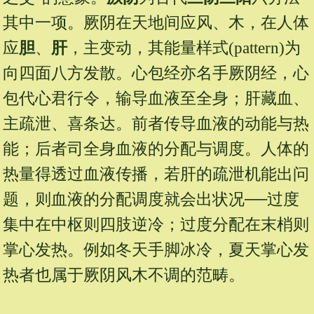
其中一项。厥阴在天地间应风、木，在人体
应
胆
、
肝
，主变动，其能量样式(pattern)为
向四面八方发散。心包经亦名手厥阴经，心
包代心君行令，输导血液至全身；肝藏血、
主疏泄、喜条达。前者传导血液的动能与热
能；后者司全身血液的分配与调度。人体的
热量得透过血液传播，若肝的疏泄机能出问
题，则血液的分配调度就会出状况──过度
集中在中枢则四肢逆冷；过度分配在末梢则
掌心发热。例如冬天手脚冰冷，夏天掌心发
热者也属于厥阴风木不调的范畴。