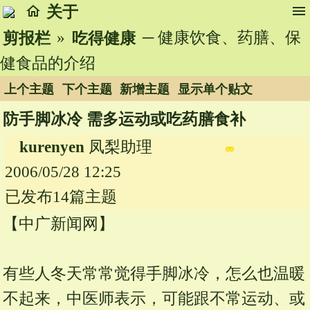
home
menu
关于
»
─ 健康饮食、药膳、保
剪报栏
吃得健康
健食品的介绍
上个主题
下个主题
新增主题
显示单个贴文
防手脚冰冷 需多运动或吃药膳食补
kurenyen
凤梨助理
2006/05/28 12:25
已发布14篇主题
【中广新闻网】
有些人冬天常常觉得手脚冰冷，怎么也温暖
不起来，中医师表示，可能跟不常运动、或